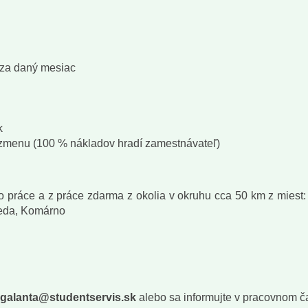
 za daný mesiac
k
ú zmenu (100 % nákladov hradí zamestnávateľ)
 práce a z práce zdarma z okolia v okruhu cca 50 km z miest: 
reda, Komárno
galanta@studentservis.sk
alebo sa informujte v pracovnom č