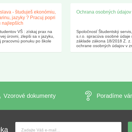
islava - študuješ ekonómiu,
Ochrana osobných údajov
arinu, jazyky ? Pracuj popri
 najlepších
tudentov VŠ : získaj prax na
Spoločnosť Študentský servis
vej úrovni, zlepši sa v jazyku,
s.r.o. spracúva osobné údaje
aj pracovnú ponuku po škole
základe zákona 18/2018 Z. z.
ochrane osobných údajov v z
neskorších predpisov a v súl
Nariadením EP a Rady EÚ
2016/679 o ochrane fyzickej 
pri spracúvaní osobných údaj
voľnom pohybe týchto údajov 
skratke GDPR)....
Vzorové dokumenty
Poradíme vá
uka