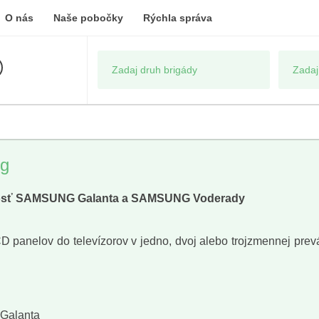
O nás
Naše pobočky
Rýchla správa
ng
čnosť SAMSUNG Galanta a SAMSUNG Voderady
anelov do televízorov v jedno, dvoj alebo trojzmennej prevá
 Galanta