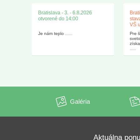
Bratislava - 3. - 6.8.2026
Brat
otvorené do 14:00
stav
VŠ u
Je nám teplo ......
Pre š
sveto
získ
.....
Galéria
Aktuálna pon