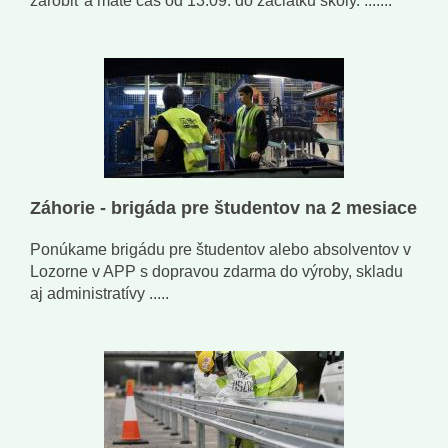
zarobiť a máte čas od 13.09. do začiatku školy. .......
Záhorie - brigáda pre študentov na 2 mesiace
Ponúkame brigádu pre študentov alebo absolventov v
Lozorne v APP s dopravou zdarma do výroby, skladu
aj administratívy .....