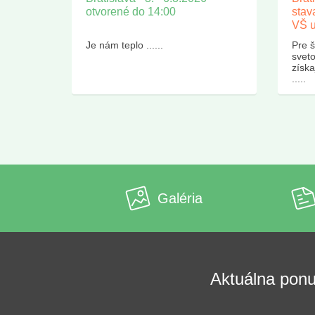
otvorené do 14:00
stav
VŠ u
Je nám teplo ......
Pre š
sveto
získ
.....
Galéria
Aktuálna pon