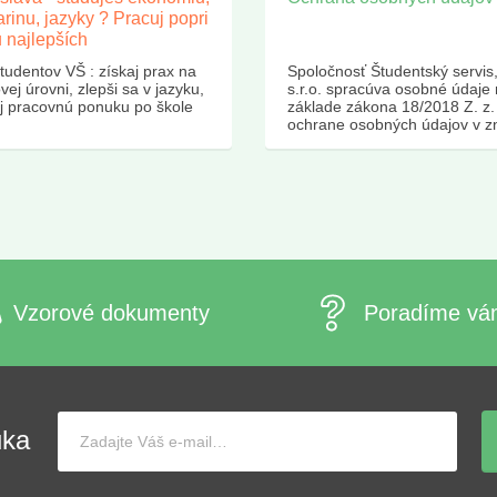
arinu, jazyky ? Pracuj popri
 najlepších
tudentov VŠ : získaj prax na
Spoločnosť Študentský servis
vej úrovni, zlepši sa v jazyku,
s.r.o. spracúva osobné údaje
aj pracovnú ponuku po škole
základe zákona 18/2018 Z. z.
ochrane osobných údajov v z
neskorších predpisov a v súl
Nariadením EP a Rady EÚ
2016/679 o ochrane fyzickej 
pri spracúvaní osobných údaj
voľnom pohybe týchto údajov 
skratke GDPR)....
Vzorové dokumenty
Poradíme vá
uka